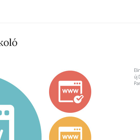
koló
Eli
új
Pa