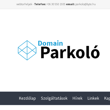
webtarhelyek -
Telefon:
+36 30 550 1935
email:
parkolo@byte.hu
Kezdőlap
Szolgáltatások
Hírek
Linkek
Ka