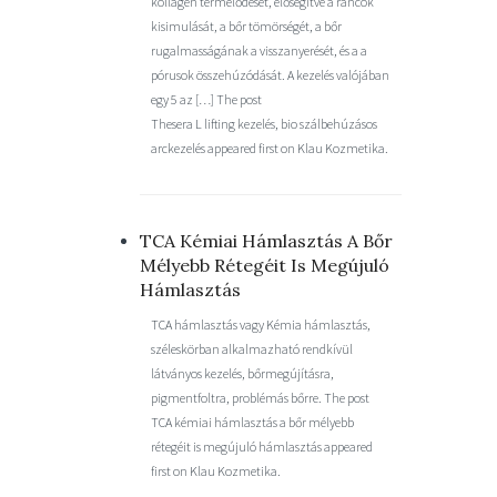
kollagén termelődését, elősegítve a ráncok
kisimulását, a bőr tömörségét, a bőr
rugalmasságának a visszanyerését, és a a
pórusok összehúzódását. A kezelés valójában
egy 5 az […] The post
Thesera L lifting kezelés, bio szálbehúzásos
arckezelés appeared first on Klau Kozmetika.
TCA Kémiai Hámlasztás A Bőr
Mélyebb Rétegéit Is Megújuló
Hámlasztás
TCA hámlasztás vagy Kémia hámlasztás,
széleskörban alkalmazható rendkívül
látványos kezelés, bőrmegújításra,
pigmentfoltra, problémás bőrre. The post
TCA kémiai hámlasztás a bőr mélyebb
rétegéit is megújuló hámlasztás appeared
first on Klau Kozmetika.