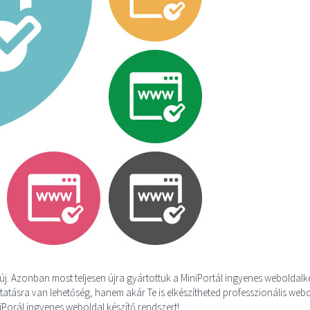
. Azonban most teljesen újra gyártottuk a MiniPortál ingyenes weboldalk
atásra van lehetőség, hanem akár Te is elkészítheted professzionális web
iniPorál ingyenes weboldal készítő rendszert!…