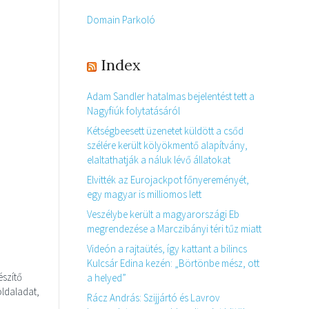
Domain Parkoló
Index
Adam Sandler hatalmas bejelentést tett a
Nagyfiúk folytatásáról
Kétségbeesett üzenetet küldött a csőd
szélére került kölyökmentő alapítvány,
elaltathatják a náluk lévő állatokat
Elvitték az Eurojackpot főnyereményét,
egy magyar is milliomos lett
Veszélybe került a magyarországi Eb
megrendezése a Marczibányi téri tűz miatt
Videón a rajtaütés, így kattant a bilincs
Kulcsár Edina kezén: „Börtönbe mész, ott
észítő
a helyed”
oldaladat,
Rácz András: Szijjártó és Lavrov