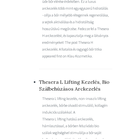
üde bőr elérése érdekében. Ez a luxus
arckezelés több mint egy egyszerű hidratálás
- célja a bőr mélyebb rétegeinek regenerálása,
a sejtek aktiválása és a hidratáltság
hosszútávú megőrzése. Fedezze fel a Thesera
H arckezelést, és tapasztalja meg a látványos
eredményeket! The post Thesera H
arckezelés: A fiatalos és ragyogó bőr titka
appeared first on Klau Kozmetika.
Thesera L Lifting Kezelés, Bio
Szálbehúzásos Arckezelés
Thesera L lifting kezelés, non-invazív lifting
arckezelés, bőrbe olvadó stimuláló, kollagén
indukciós szálakkal. A
Thesera L lifting hatású arckezelés,
hámlasztással, a bőrben felszívódo bio
szálak segítségével stimulálja a bőr saját