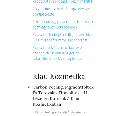
kapcsolata szorosabb volt, mint hittük
Putyin emelte a tétet, Európa gyenge
pontját teszteli
Felrobbant egy powerbank, totálkárra
égett egy autó Debrecenben
Magyar Péter bejelentette, mire költik a
6000 milliárd forintnyi uniós forrást
Magyar nyelvű szakácskönyv és
szobabicikli is van a Sziget idei
sztárfellépőinek kívánságlistáján
Klau Kozmetika
Carbon Peeling, Pigmentfoltok
És Tetoválás Eltávolítás – Új
Lézeres Korszak A Klau
Kozmetikában
Carbon Peeling arckezelés Budapesten, a