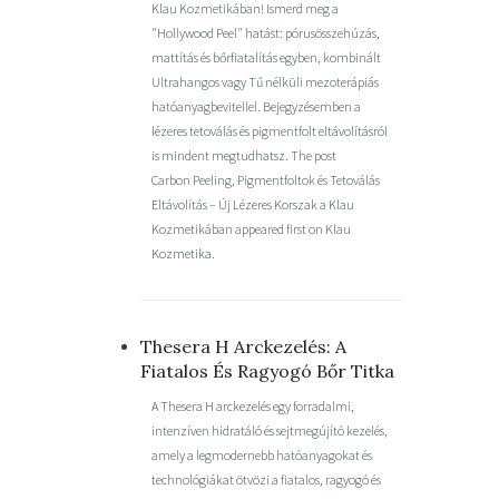
Klau Kozmetikában! Ismerd meg a
"Hollywood Peel" hatást: pórusösszehúzás,
mattítás és bőrfiatalítás egyben, kombinált
Ultrahangos vagy Tű nélküli mezoterápiás
hatóanyagbevitellel. Bejegyzésemben a
lézeres tetoválás és pigmentfolt eltávolításról
is mindent megtudhatsz. The post
Carbon Peeling, Pigmentfoltok és Tetoválás
Eltávolítás – Új Lézeres Korszak a Klau
Kozmetikában appeared first on Klau
Kozmetika.
Thesera H Arckezelés: A
Fiatalos És Ragyogó Bőr Titka
A Thesera H arckezelés egy forradalmi,
intenzíven hidratáló és sejtmegújító kezelés,
amely a legmodernebb hatóanyagokat és
technológiákat ötvözi a fiatalos, ragyogó és