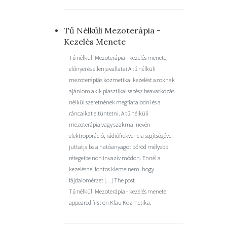
Tű Nélküli Mezoterápia -
Kezelés Menete
Tű nélküli Mezoterápia - kezelés menete,
előnyei és ellenjavallatai A tű nélküli
mezoterápiás kozmetikai kezelést azoknak
ajánlom akik plasztikai sebész beavatkozás
nélkül szeretnének megfiatalodni és a
ráncaikat eltüntetni. A tű nélküli
mezoterápia vagy szakmai nevén
elektroporáció, rádiófrekvencia segítségével
juttatja be a hatóanyagot bőröd mélyebb
rétegeibe non invazív módon. Ennél a
kezelésnél fontos kiemelnem, hogy
fájdalomérzet […] The post
Tű nélküli Mezoterápia - kezelés menete
appeared first on Klau Kozmetika.