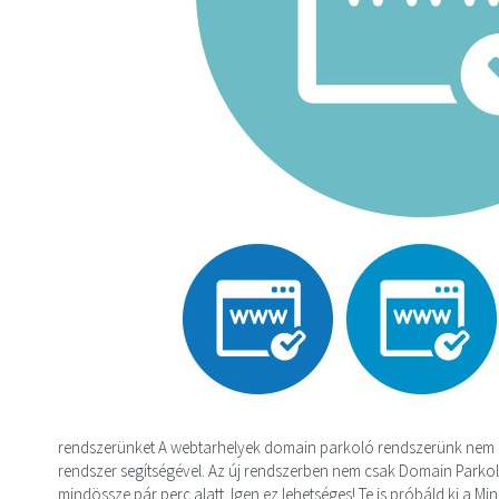
rendszerünket A webtarhelyek domain parkoló rendszerünk nem új
rendszer segítségével. Az új rendszerben nem csak Domain Parkolt
mindössze pár perc alatt. Igen ez lehetséges! Te is próbáld ki a M